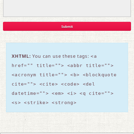
XHTML:
You can use these tags:
<a
href="" title=""> <abbr title="">
<acronym title=""> <b> <blockquote
cite=""> <cite> <code> <del
datetime=""> <em> <i> <q cite="">
<s> <strike> <strong>