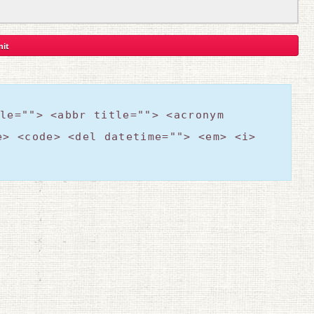
le=""> <abbr title=""> <acronym
e> <code> <del datetime=""> <em> <i>